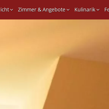
icht
Zimmer & Angebote
Kulinarik
F