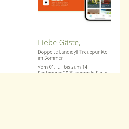
Liebe Gäste,
Doppelte Landidyll Treuepunkte
im Sommer
Vom 01. Juli bis zum 14.
September 2026 sammeln Sie in
allen Landidyll Hotels doppelte
Treuepunkte auf jede neue
Direktbuchung.
Bereits nach 6 Nächten sichern
Sie sich einen Landidyll
Wertgutschein im Wert von 60
Euro.
Ihren TreuePass erhalten Sie in