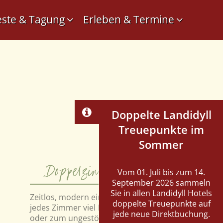
este & Tagung
Erleben & Termine
Doppelte Landidyll
Treuepunkte im
Sommer
Doppelzimmer Superior
Vom 01. Juli bis zum 14.
September 2026 sammeln
Sie in allen Landidyll Hotels
Zeitlos, modern eingerichtet, bietet Ihnen
doppelte Treuepunkte auf
jedes Zimmer viel Raum zum Auspannen
jede neue Direktbuchung.
oder zum ungestörtem Arbeiten.