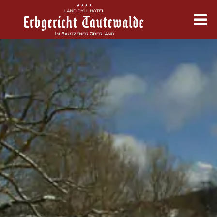
Erbgericht
Zimmer & Angebote
Kulinarik
Feste & Tagung
Erleben & Termine