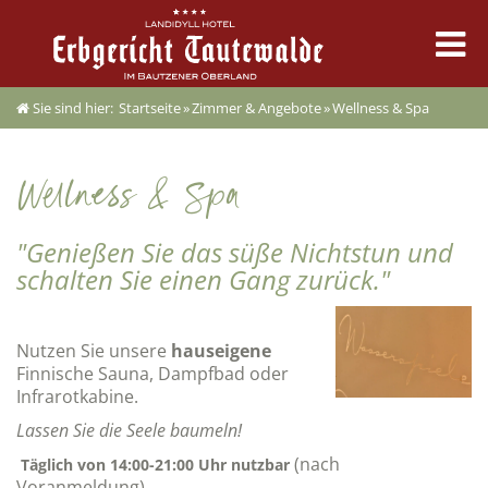
Sie sind hier:
Startseite
»
Zimmer & Angebote
»
Wellness & Spa
Erbgericht
Zimmer & Angebote
Wellness & Spa
"Genießen Sie das süße Nichtstun und
Kulinarik
schalten Sie einen Gang zurück."
Feste & Tagung
Nutzen Sie unsere
hauseigene
Finnische Sauna, Dampfbad oder
Erleben & Termine
Infrarotkabine.
Lassen Sie die Seele baumeln!
(nach
Täglich von 14:00-21:00 Uhr nutzbar
Voranmeldung)