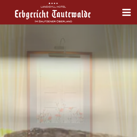
Erbgericht
Zimmer & Angebote
Kulinarik
Feste & Tagung
Erleben & Termine