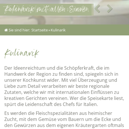
Tafelfreuden für Gourmets
Kulinarik mit allen Sinnen
Stilvoll genießen
Restaurant
Oberlausitzer Stube
Sie sind hier:
Startseite
»
Kulinarik
Kulinarik
Der Ideenreichtum und die Schöpferkraft, die im
Handwerk der Region zu finden sind, spiegeln sich in
unserer Kochkunst wider. Mit viel Überzeugung und
Liebe zum Detail verarbeiten wir beste regionale
Zutaten, welche wir mit internationalen Einflüssen zu
kreativen Gerichten vereinen. Wer die Speisekarte liest,
spürt die Leidenschaft des Chefs für Italien.
Es werden die Fleischspezialitäten aus heimischer
Zucht, mit dem Gemüse vom Bauern um die Ecke und
den Gewürzen aus dem eigenen Kräutergarten oftmals