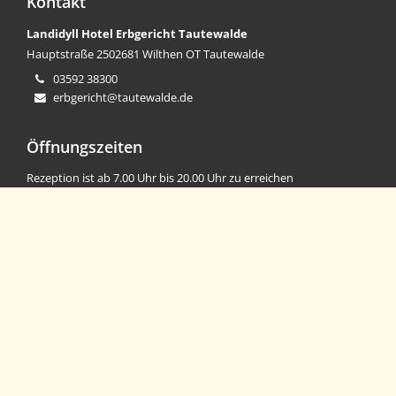
Kontakt
Landidyll Hotel Erbgericht Tautewalde
Hauptstraße 25
02681 Wilthen OT Tautewalde
03592 38300
erbgericht@tautewalde.de
Öffnungszeiten
Rezeption ist ab 7.00 Uhr bis 20.00 Uhr zu erreichen
Montag-Donnerstag
- mittags geschlossen -
Freitag Mittag auf Anfrage
Restaurant: 17:00 bis 23:00 Uhr
Küchenzeit: 17:30 bis 21:00 Uhr
Samstag
Restaurant: 11:30 bis 14:30 Uhr & 17:00 Uhr bis 23:00 Uhr
Küchenzeit: 11:30 bis 14:00 Uhr & 17:30 Uhr bis 21:00 Uhr
Sonntag ist unser Ruhetag
Sommerferien 05. Juli bis 19. Juli 2026