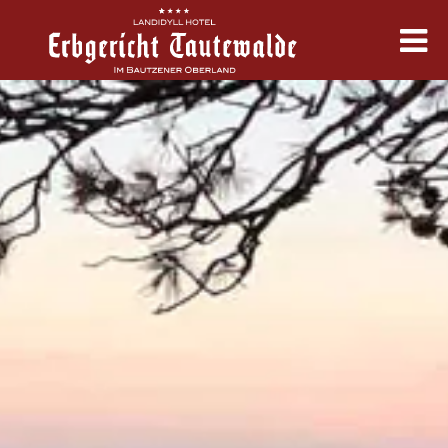
Erbgericht
Zimmer & Angebote
Kulinarik
Feste & Tagung
Erleben & Termine