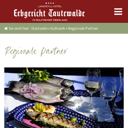
Sie sind hier:
Startseite
»
Kulinarik
»
Regionale Partner
Erbgericht
Zimmer & Angebote
Regionale Partner
Kulinarik
Feste & Tagung
Erleben & Termine