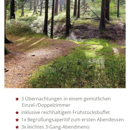
3 Übernachtungen in einem gemütlichen
Einzel-/Doppelzimmer
inklusive reichhaltigem Frühstücksbuffet
1x Begrüßungsaperitif zum ersten Abendessen
3x leichtes 3-Gang-Abendmenü