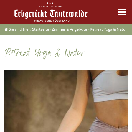
Sie sind hier:
Startseite
»
Zimmer & Angebote
»
Retreat Yoga & Natur
Erbgericht
Zimmer & Angebote
Retreat Yoga & Natur
Kulinarik
Feste & Tagung
Erleben & Termine