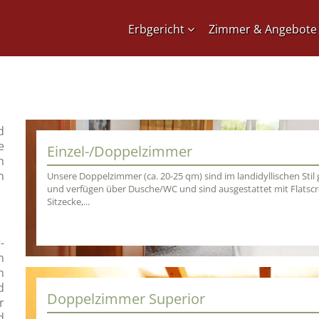
Erbgericht
Zimmer & Angebote
d
e
Einzel-/Doppelzimmer
n
n
Unsere Doppelzimmer (ca. 20-25 qm) sind im landidyllischen Stil
und verfügen über Dusche/WC und sind ausgestattet mit Flatscre
Sitzecke,...
-
n
m
d
Doppelzimmer Superior
r
d