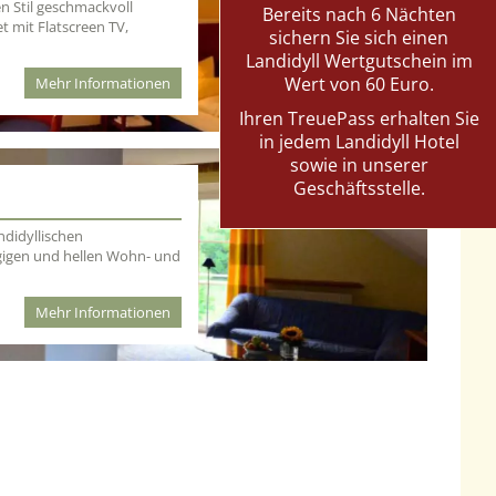
n Stil geschmackvoll
Bereits nach 6 Nächten
 mit Flatscreen TV,
sichern Sie sich einen
Landidyll Wertgutschein im
Wert von 60 Euro.
Mehr Informationen
Ihren TreuePass erhalten Sie
in jedem Landidyll Hotel
sowie in unserer
Geschäftsstelle.
ndidyllischen
ügigen und hellen Wohn- und
Mehr Informationen