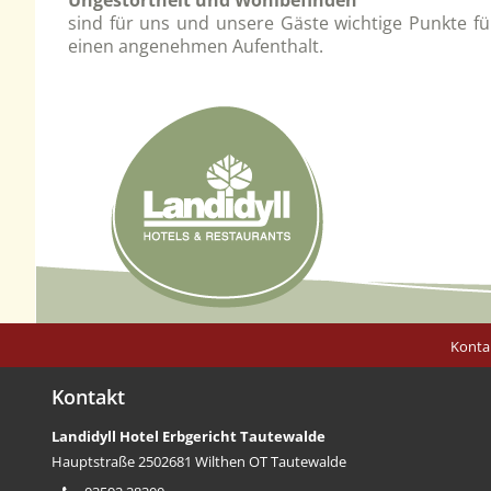
Ungestörtheit und Wohlbefinden
sind für uns und unsere Gäste wichtige Punkte fü
einen angenehmen Aufenthalt.
Konta
Kontakt
Landidyll Hotel Erbgericht Tautewalde
Hauptstraße 25
02681 Wilthen OT Tautewalde