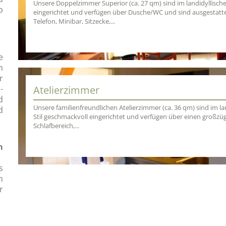
Unsere Doppelzimmer Superior (ca. 27 qm) sind im landidyllische
b
eingerichtet und verfügen über Dusche/WC und sind ausgestattet
Telefon, Minibar, Sitzecke,...
e
n
r
Atelierzimmer
-
d
Unsere familienfreundlichen Atelierzimmer (ca. 36 qm) sind im la
d
Stil geschmackvoll eingerichtet und verfügen über einen großz
Schlafbereich,...
m
s
n
r