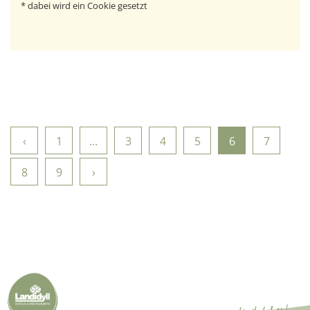
* dabei wird ein Cookie gesetzt
‹
1
...
3
4
5
6
7
8
9
›