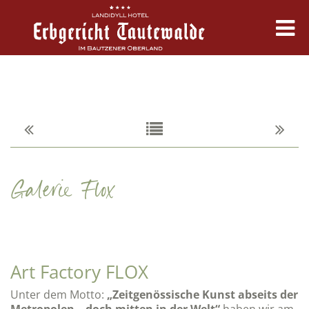
Erbgericht
Zimmer & Angebote
Kulinarik
Galerie Flox
Feste & Tagung
Erleben & Termine
Art Factory FLOX
Unter dem Motto:
„Zeitgenössische Kunst abseits der